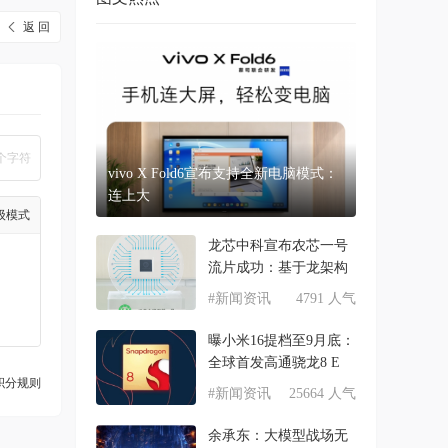
返 回
个字符
vivo X Fold6宣布支持全新电脑模式：
连上大
级模式
龙芯中科宣布农芯一号
流片成功：基于龙架构
#新闻资讯
4791 人气
曝小米16提档至9月底：
全球首发高通骁龙8 E
积分规则
#新闻资讯
25664 人气
余承东：大模型战场无