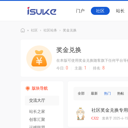
门户
社区
站长
»
社区
›
社区站务
›
奖金兑换
随
奖金兑换
客
社
在本版可使用奖金兑换随客旗下任何平台等
0
1
8
今日:
|
主题:
|
排名:
区
版块导航
全部
|
最新
|
热门
|
热帖
|
交流大厅
社区奖金兑换专用贴
站长之家
发表于 2025-4-15
CJ22
创客汇聚
运维联盟