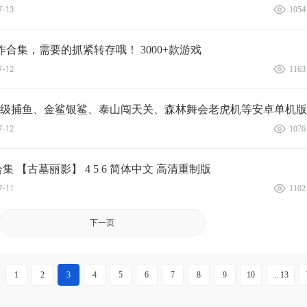
-13
1054
大作合集，需要的抓紧转存哦！ 3000+款游戏
-12
1163
级捕鱼、金鲨银鲨、泰山闯天关、森林舞会老虎机等安卓单机版
-12
1076
集 【古墓丽影】 4 5 6 简体中文 高清重制版
-11
1102
下一页
1
2
3
4
5
6
7
8
9
10
... 13