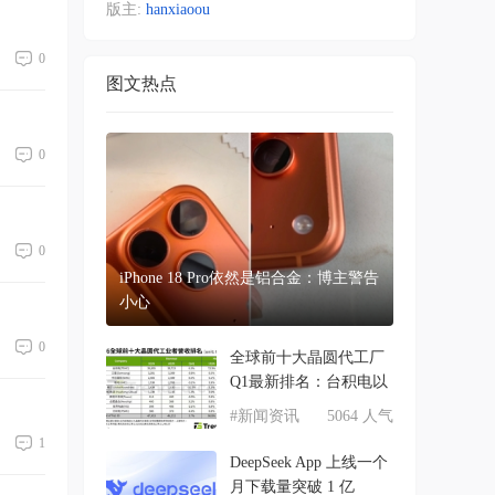
版主:
hanxiaoou
0
图文热点
0
0
iPhone 18 Pro依然是铝合金：博主警告
小心
0
全球前十大晶圆代工厂
Q1最新排名：台积电以
#新闻资讯
5064 人气
1
DeepSeek App 上线一个
月下载量突破 1 亿