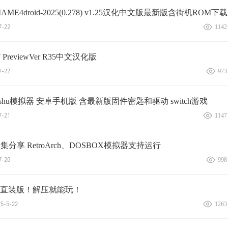
E4droid-2025(0.278) v1.25汉化中文版最新版含街机ROM下载
-22
1142
PreviewVer R35中文汉化版
-22
973
Nyushu模拟器 安卓手机版 含最新版固件密匙和驱动 switch游戏
-21
1147
全集分享 RetroArch、DOSBOX模拟器支持运行
-20
998
直装版！解压就能玩！
-5-22
1263