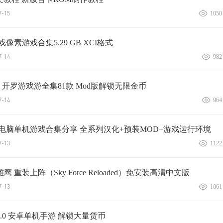
-15
1050
戏像素游戏合集5.29 GB XCI格式
-14
982
开罗游戏游全集81款 Mod版解锁无限金币
-14
964
A电脑单机游戏合集分享 全系列汉化+预装MOD+游戏运行环境
-13
1122
 重装上阵（Sky Force Reloaded）免安装高清中文版
-13
1061
0.0 安卓单机手游 解锁大量货币