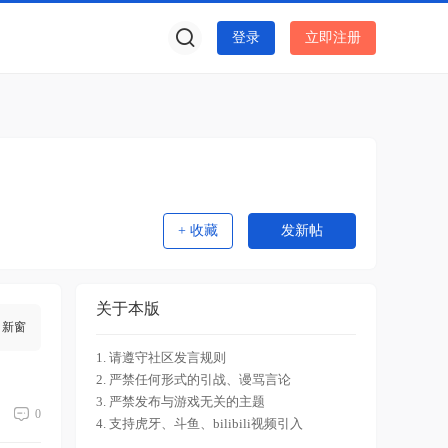
登录
立即注册
+ 收藏
发新帖
关于本版
新窗
1. 请遵守社区发言规则
2. 严禁任何形式的引战、谩骂言论
3. 严禁发布与游戏无关的主题
0
4. 支持虎牙、斗鱼、bilibili视频引入