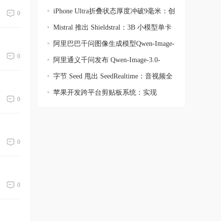
寸屏+
iPhone Ultra折叠状态厚度冲破9毫米：创
0
下
Mistral 推出 Shieldstral：3B 小模型单卡
阿里巴巴千问图像生成模型Qwen-Image-
0
3.0正
阿里通义千问发布 Qwen-Image-3.0-
Pro：文
字节 Seed 甩出 SeedRealtime：音视频全
双
苹果开发跨平台剪贴板系统：实现
0
iPhone文本
0
0