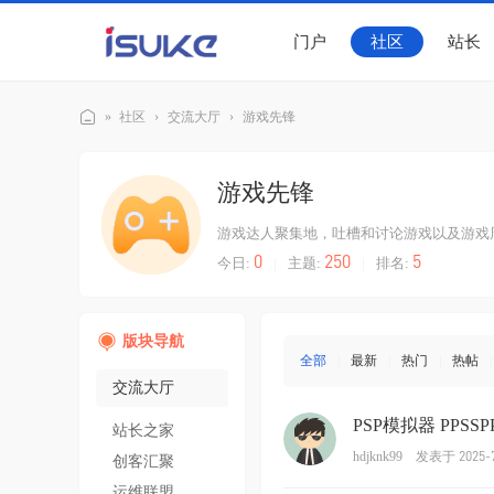
门户
社区
站长
»
社区
›
交流大厅
›
游戏先锋
随
游戏先锋
客
社
游戏达人聚集地，吐槽和讨论游戏以及游戏
0
250
5
今日:
|
主题:
|
排名:
区
版块导航
全部
|
最新
|
热门
|
热帖
|
交流大厅
PSP模拟器 PPSS
站长之家
发表于 2025-7
hdjknk99
创客汇聚
运维联盟