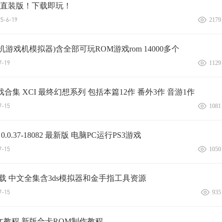
直装版！下载即玩！
-6-19
2179
 (街机游戏机模拟器)含全部可玩ROM游戏rom 14000多个
-19
1129
游戏合集 XCI 最终幻想系列 包括本篇12作 番外3作 音游1作
-15
1081
 0.0.37-18082 最新版 电脑PC运行PS3游戏
-15
1050
载 中文全集含3ds模拟器和金手指工具资源
-15
935
文教程 新版合卡ROM制作教程