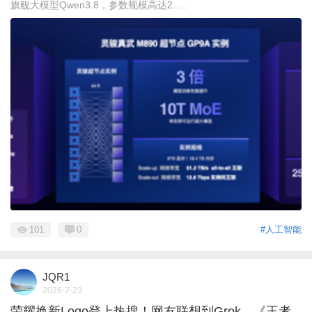
旗舰大模型Qwen3.8，参数规模高达2. ...
101
0
#人工智能
JQR1
2026-7-23
荣耀换新Logo登上热搜！网友联想到Grok、《王者