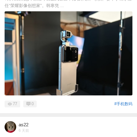
任“荣耀影像创想家”。韩寒凭 ...
77
0
#手机数码
as22
6 天前