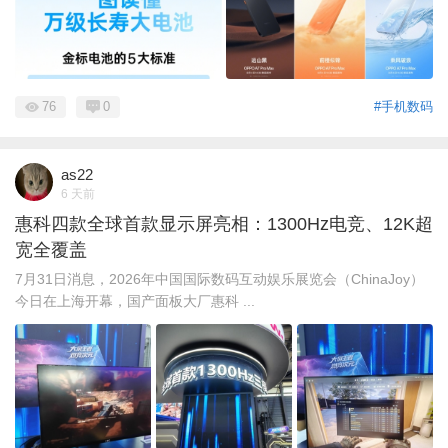
76
0
#手机数码
as22
6 天前
惠科四款全球首款显示屏亮相：1300Hz电竞、12K超
宽全覆盖
7月31日消息，2026年中国国际数码互动娱乐展览会（ChinaJoy）
今日在上海开幕，国产面板大厂惠科 ...