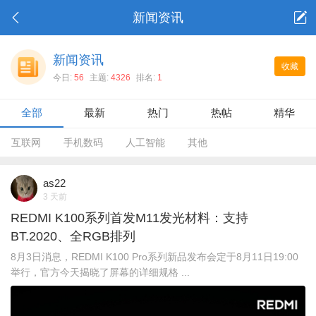
新闻资讯
新闻资讯
收藏
今日:
56
主题:
4326
排名:
1
全部
最新
热门
热帖
精华
互联网
手机数码
人工智能
其他
as22
3 天前
REDMI K100系列首发M11发光材料：支持
BT.2020、全RGB排列
8月3日消息，REDMI K100 Pro系列新品发布会定于8月11日19:00
举行，官方今天揭晓了屏幕的详细规格 ...