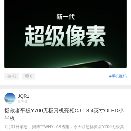
42
0
#手机数码
JQR1
6 天前
拯救者平板Y700无极真机亮相CJ：8.4英寸OLED小
平板
7月31日消息，据博主WHYLAB透露，今天联想拯救者Y700无极真