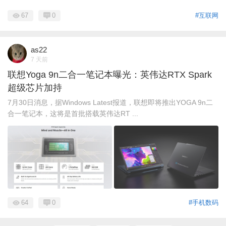
67
0
#互联网
as22
7 天前
联想Yoga 9n二合一笔记本曝光：英伟达RTX Spark
超级芯片加持
7月30日消息，据Windows Latest报道，联想即将推出YOGA 9n二
合一笔记本，这将是首批搭载英伟达RT ...
64
0
#手机数码