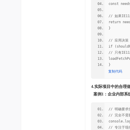
const need
// 如果IE1
return nee
}
// 应用决策
if (should
// 只有IE11
loadFetchP
}
复制代码
4.实际项目中的合理
案例1：企业内部系
// 明确要求使
// 完全不需要
console.l
// 专注于