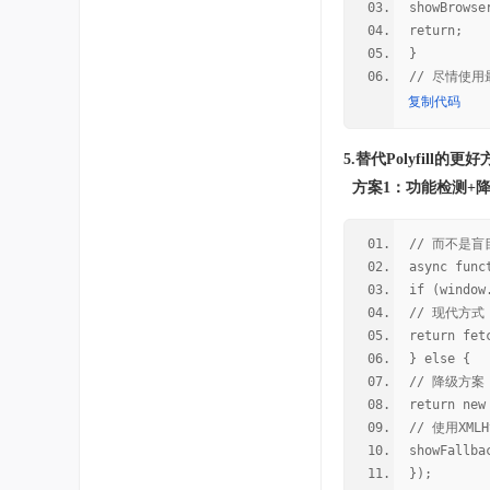
showBrowse
return;
}
// 尽情使用
复制代码
5.替代Polyfill的更
方案1：功能检测+
// 而不是盲目
async func
if (window
// 现代方式
return fet
} else {
// 降级方案
return new
// 使用XML
showFallba
});