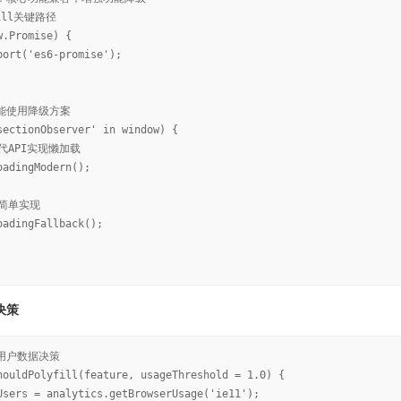
fill关键路径
w.Promise) {
ort('es6-promise');
功能使用降级方案
sectionObserver' in window) {
代API实现懒加载
adingModern();
简单实现
adingFallback();
决策
际用户数据决策
houldPolyfill(feature, usageThreshold = 1.0) {
Users = analytics.getBrowserUsage('ie11');