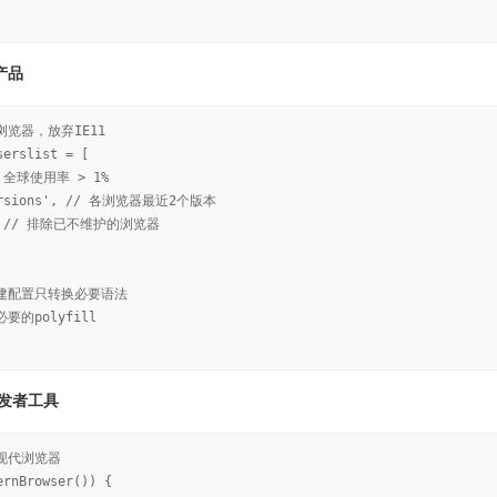
产品
浏览器，放弃IE11
serslist = [
/ 全球使用率 > 1%
versions', // 各浏览器最近2个版本
d' // 排除已不维护的浏览器
构建配置只转换必要语法
要的polyfill
发者工具
求现代浏览器
ernBrowser()) {