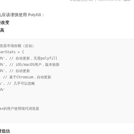
谨慎使用 Polyfill：
经改变
高
年浏览器市场份额（近似）
serStats = {
68%', // 自动更新，无需polyfill
18%', // iOS/macOS用户，版本较新
'4%', // 自动更新
', // 基于Chromium，自动更新
.5%', // 几乎可以忽略
5%'
5%+的用户使用现代浏览器
本被低估