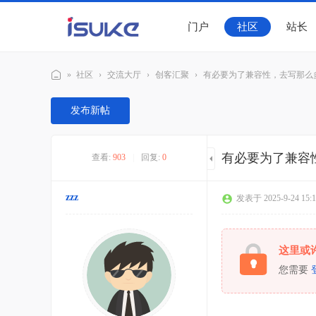
门户
社区
站长
»
社区
›
交流大厅
›
创客汇聚
›
有必要为了兼容性，去写那么多polyf
随
发布新帖
客
社
有必要为了兼容性，
查看:
903
|
回复:
0
区
zzz
发表于 2025-9-24 15:1
这里或
您需要