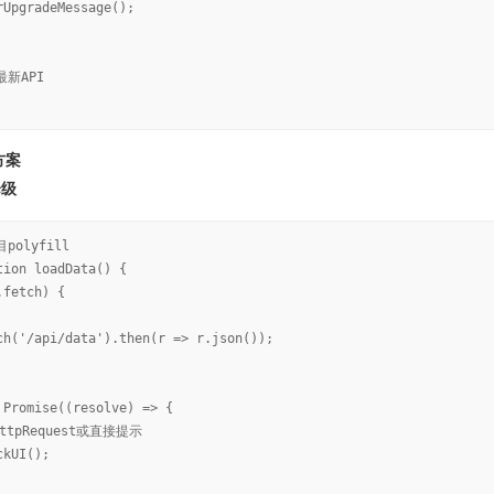
rUpgradeMessage();
最新API
好方案
降级
polyfill
tion loadData() {
.fetch) {
ch('/api/data').then(r => r.json());
 Promise((resolve) => {
HttpRequest或直接提示
ckUI();