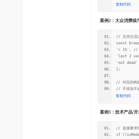
复制代码
案例2：大众消费级
// 支持主流
const brow
'> 1%', /
'last 2 
'not dea
];
// 对应的
// 不添加不必
复制代码
案例3：技术产品/开
// 直接要
if (!isMod