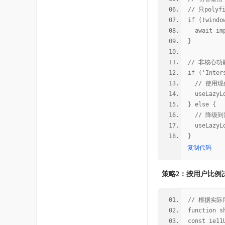
// 只poly
if (!windo
await imp
}
// 非核心
if ('Inter
// 使用现
useLazyLo
} else {
// 降级到
useLazyLo
}
复制代码
策略2：按用户比例
// 根据实
function s
const ie11