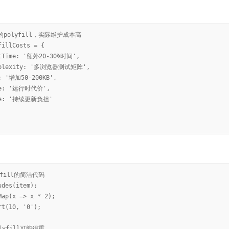
的polyfill，实际维护成本高
fillCosts = {
ntTime: '额外20-30%时间',
omplexity: '多浏览器测试矩阵',
: '增加50-200KB',
ce: '运行时代价',
nce: '持续更新负担'
yfill的简洁代码
udes(item);
Map(x => x * 2);
rt(10, '0');
lyfill可能很重