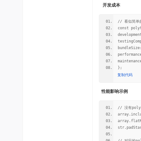
开发成本
// 看似简单
const poly
developme
testingC
bundleSize
performan
maintena
};
复制代码
性能影响示例
// 没有pol
array.incl
array.flat
str.padSta
// 对应的po