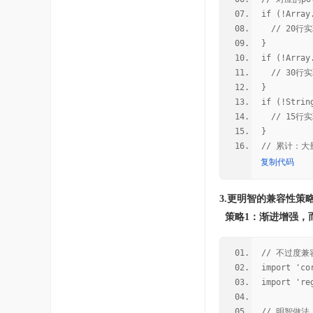
if (!Array
// 20行
}
if (!Array
// 30行
}
if (!Strin
// 15行
}
// 累计：
复制代码
3.更明智的兼容性策
策略1：渐进增强，
// 不过度兼
import 'co
import 're
// 明智做