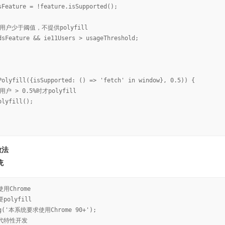
sFeature = !feature.isSupported();
1用户少于阈值，不提供polyfill
dsFeature && ie11Users > usageThreshold;
Polyfill({isSupported: () => 'fetch' in window}, 0.5)) {
用户 > 0.5%时才polyfill
olyfill();
做法
统
用Chrome
polyfill
og('本系统要求使用Chrome 90+');
现代特性开发