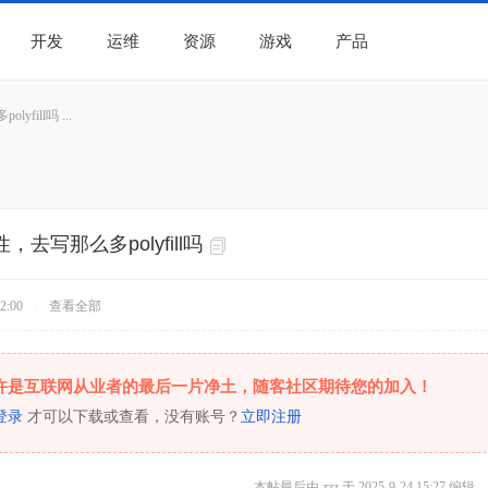
开发
运维
资源
游戏
产品
ill吗 ...
去写那么多polyfill吗
2:00
|
查看全部
许是互联网从业者的最后一片净土，随客社区期待您的加入！
登录
才可以下载或查看，没有账号？
立即注册
本帖最后由 zzz 于 2025-9-24 15:27 编辑