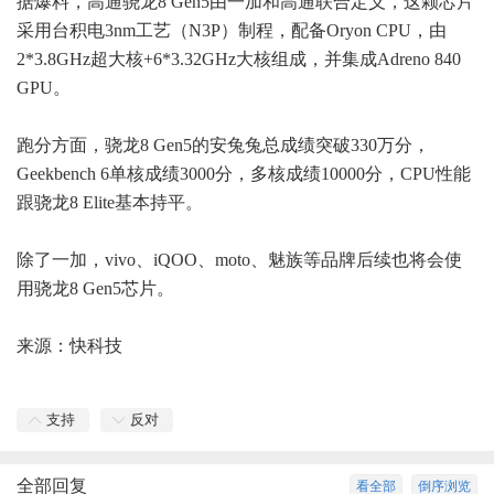
据爆料，高通骁龙8 Gen5由一加和高通联合定义，这颗芯片
采用台积电3nm工艺（N3P）制程，配备Oryon CPU，由
2*3.8GHz超大核+6*3.32GHz大核组成，并集成Adreno 840
GPU。
跑分方面，骁龙8 Gen5的安兔兔总成绩突破330万分，
Geekbench 6单核成绩3000分，多核成绩10000分，CPU性能
跟骁龙8 Elite基本持平。
除了一加，vivo、iQOO、moto、魅族等品牌后续也将会使
用骁龙8 Gen5芯片。
来源：
快科技
支持
反对
全部回复
看全部
倒序浏览