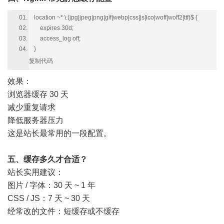
location ~* \.(jpg|jpeg|png|gif|webp|css|js|ico|woff|woff2|ttf)$ {
expires 30d;
access_log off;
}
复制代码
效果：
浏览器缓存 30 天
减少重复请求
降低服务器压力
这是站长最常用的一段配置。
五、缓存多久才合适？
站长实用建议：
图片 / 字体：30 天 ~ 1 年
CSS / JS：7 天 ~ 30 天
经常改的文件：短缓存或不缓存