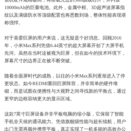
10000mAh的巨量电池。此外，金属中框、3D超声波屏幕指
纹以及满级防水等顶级配置也将悉数到场，整体性能表现堪
称强悍。
对于喜爱巨屏的用户来说，这无疑是个好消息。回顾2016
年，小米Max系列凭借6.44英寸的超大屏幕开创了大屏手机
先河。虽然在当时这被视为巨屏，但在如今的技术环境下，
屏幕尺寸的边界正在被不断突破。
随着全面屏时代的成熟，以往的小米Max系列逐渐进入了停
更状态。如今REDMI重回巨屏阵营，并非简单的硬件堆
砌，而是试图在便携性与大视野之间寻找新的平衡点，通过
更窄的边框容纳更大的显示区域。
这款7英寸巨屏设备并非平板电脑的缩小版，它保留了智能
手机全天候的通讯能力。凭借旗舰级性能与超长续航，用户
出门无需再额外携带平板，真正实现了一机多能的高效办公