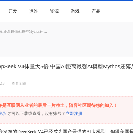
开发
运维
资源
游戏
产品
AI距离最强AI模型Mythos还 ...
epSeek V4体量大5倍 中国AI距离最强AI模型Mythos还落
:18
|
查看全部
许是互联网从业者的最后一片净土，随客社区期待您的加入！
登录
才可以下载或查看，没有账号？
立即注册
底发布的DeepSeek V4已经成为国产最强的AI大模型，但跟