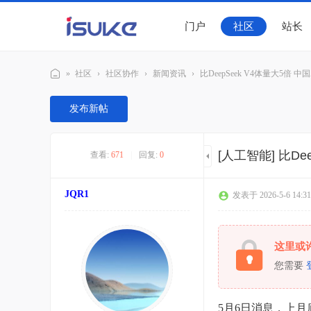
门户
社区
站长
»
社区
›
社区协作
›
新闻资讯
›
比DeepSeek V4体量大5倍 中国
随
发布新帖
客
社
[人工智能]
比De
查看:
671
|
回复:
0
区
JQR1
发表于 2026-5-6 14:31
这里或
您需要
5月6日消息，上月