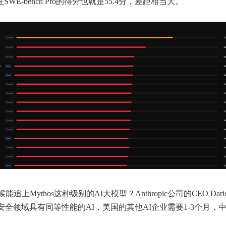
在SWE-bench Pro的得分也就是55.4分，差距相当大。
能追上Mythos这种级别的AI大模型？Anthropic公司的CEO D
c在网络安全领域具有同等性能的AI，美国的其他AI企业需要1-3个