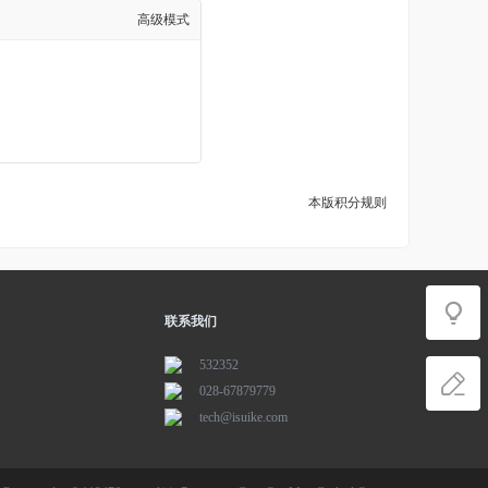
高级模式
本版积分规则
联系我们
532352
028-67879779
tech@isuike.com