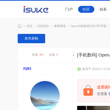
门户
社区
站长
»
社区
›
社区协作
›
新闻资讯
›
OpenAI现场演示无APP手机：
随
发布新帖
客
社
[手机数码]
Ope
查看:
495
|
回复:
0
区
JQR1
发表于 2026-6-2 14:59
这里或
您需要