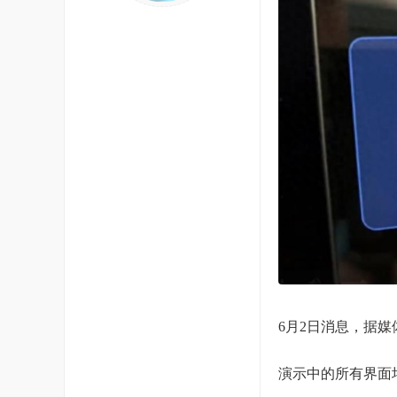
6月2日消息，据媒体报
演示中的所有界面均