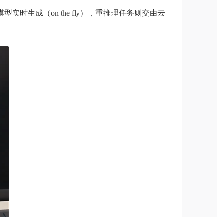
时生成（on the fly），重推理任务则交由云