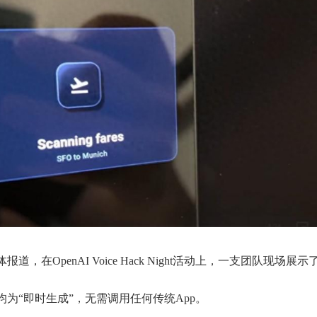
道，在OpenAI Voice Hack Night活动上，一支团队现场展
为“即时生成”，无需调用任何传统App。