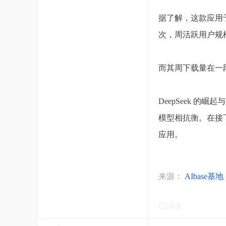
据了解，这款应用于20
次，周活跃用户规模
而其周下载量在一段
DeepSeek 的
模型相抗衡。在接下
应用。
来源：
AIbase基地
回复