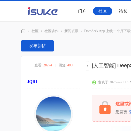
门户
社区
站长
»
社区
›
社区协作
›
新闻资讯
›
DeepSeek App 上线一个月下
随
发布新帖
客
社
[人工智能]
Dee
查看:
28274
|
回复:
490
区
JQR1
发表于 2025-2-21 15:2
这里或
您需要