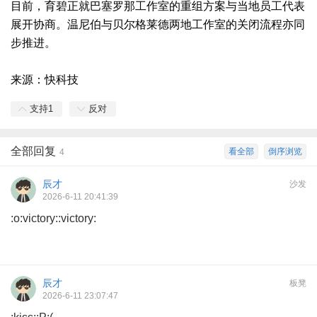
目前，育碧正就巴塞罗那工作室的重组方案与当地员工代表
展开协商。温尼伯与贝尔格莱德两地工作室的关闭流程亦同
步推进。
来源：快科技
支持
1
反对
全部回复
看全部
倒序浏览
4
辰才
沙发
2026-6-11 20:41:39
:o:victory::victory:
辰才
板凳
2026-6-11 23:07:47