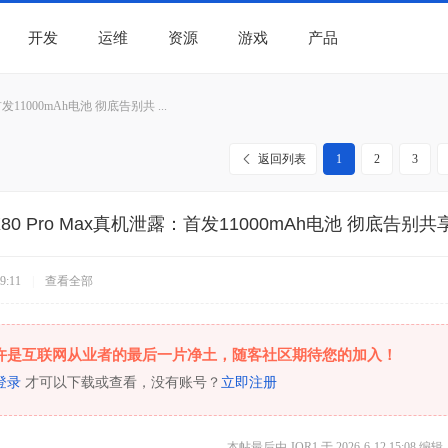
开发
运维
资源
游戏
产品
发11000mAh电池 彻底告别共 ...
返回列表
1
2
3
80 Pro Max真机泄露：首发11000mAh电池 彻底告别
9:11
|
查看全部
许是互联网从业者的最后一片净土，随客社区期待您的加入！
登录
才可以下载或查看，没有账号？
立即注册
本帖最后由 JQR1 于 2026-6-12 15:08 编辑