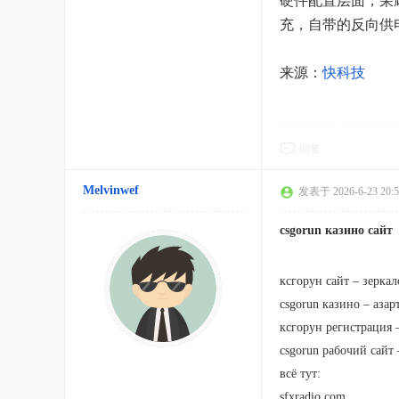
硬件配置层面，荣耀X
充，自带的反向供
来源：
快科技
回复
Melvinwef
发表于 2026-6-23 20:5
csgorun казино сайт
ксгорун сайт – зерка
csgorun казино – аза
ксгорун регистрация 
csgorun рабочий сайт
всё тут:
sfxradio.com