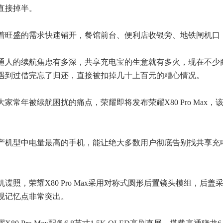
直接掉半。
着旺盛的需求快速铺开，餐馆前台、便利店收银旁、地铁闸机口
通人的续航焦虑有多深，共享充电宝的生意就有多火，现在不少
遇到过借完忘了归还，直接被扣掉几十上百元的糟心情况。
家常年被续航困扰的痛点，荣耀即将发布荣耀X80 Pro Max，该
产机型中电量最高的手机，能让绝大多数用户彻底告别找共享充
谍照，荣耀X80 Pro Max采用对称式圆形后置镜头模组，
观记忆点非常突出。