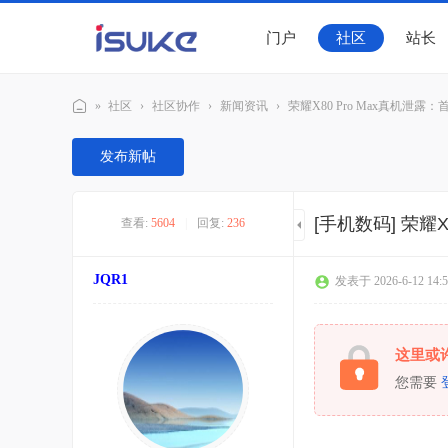
门户
社区
站长
»
社区
›
社区协作
›
新闻资讯
›
荣耀X80 Pro Max真机泄露：首
随
发布新帖
客
社
[手机数码]
荣耀X
查看:
5604
|
回复:
236
区
JQR1
发表于 2026-6-12 14:5
这里或
您需要