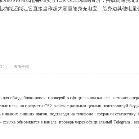
80 Pro Max配备6.8英寸1.5K OLED高刷直屏，搭载高通骁
电功能还能让它直接当作超大容量随身充电宝，给身边其他电量
3:20
|
查看全部
ло для обхода блокировок. проверяй в официальном канале . история опер
ртные игры на предметы CS2. кейсы с разными ценами. контролируй бюд
– никаких лишних шагов. подтверди на телефоне . сохраняй статистику. 
 – ссылка обновляется в канале. проверь через официальный Telegram . в