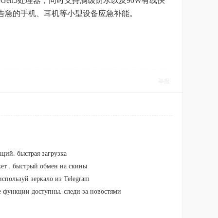
龙6 Gen5处理器，同时支持满级防水以及90W有线快
告急的手机、耳机等小型设备应急补能。
举报
аций. быстрая загрузка
жет . быстрый обмен на скины
используй зеркало из Telegram
се функции доступны. следи за новостями